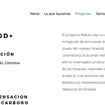
Home
Lo que hacemos
Proyectos
Servi
DD+
El proyecto Makaro Ap+ro 
mitigación de emisiones d
través del manejo forestal
ación
colombiana, buscando redu
efecto invernadero product
és, Colombia
de los bosques naturales 
proyecto, y la remoción de
debido a la implementaci
restauración forestal.
ensacion
e carbono
Makaro Ap+ro