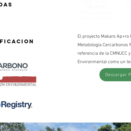
REDD+ protege
Em
das
188.181 Ha
Re
de la lluvia amazónica
bosque en colombia
ton
El proyecto Makaro Ap+ro 
ficacion
Metodología Cercarbonos R
referencia de la CMNUCC y
Environmental como un te
Descargar 