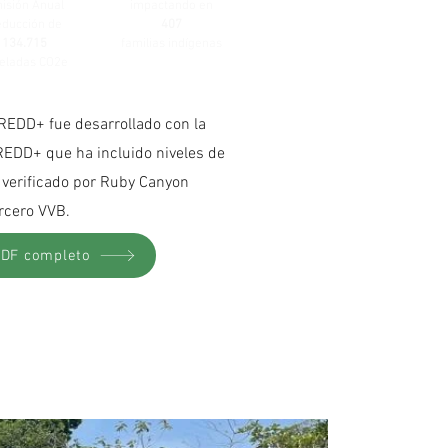
isión Anual
impactando en
ducción de
407
134.715
familias indígenas
eladas CO2e
REDD+ fue desarrollado con la
EDD+ que ha incluido niveles de
 verificado por Ruby Canyon
rcero VVB.
PDF completo